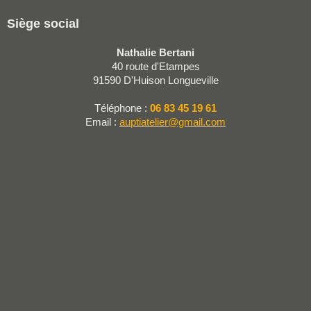
Siège social
Nathalie Bertani
40 route d'Etampes
91590
D'Huison Longueville
Téléphone :
06 83 45 19 61
Email :
auptiatelier@gmail.com