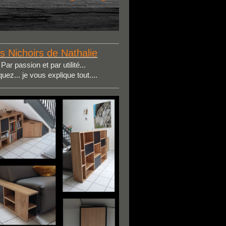
s Nichoirs de Nathalie
Par passion et par utilité...
quez... je vous explique tout....